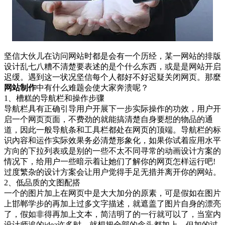
坚信大伙儿在访问网站时都是会有一个历经，某一网站的排版
设计乱七八糟不清楚要表述的是个什么东西，或是是网站开启
迟缓。遇到这一状况坚信每个人都好不好迟疑关闭网页。那麼
网站制作
中有什么难题会使大家奔溃呢？
1、槽糕的导航栏和操作步骤
导航栏具有正确引导用户开展下一步实际操作的功效，用户开
启一个网页页面，不费劲的就能搞清楚自身要想的物品的通
道，因此一般导航条和工具栏都处在网页的顶端。导航栏的标
识內容和运作实际效果务必清楚形象化，如果你试着应用水平
方向的下拉列表或是别的一些不太不同寻常的动画设计方案的
情况下，给用户一些暗示着让她们了解你的网页怎样运行吧!
过度繁杂的设计方案会让用户觉得手足无措并离开你的网站。
2、低品质的文图配搭
一个的图片加上在网页中是大大加分的原素，可是假如在图片
上邯郸学步的再加上过多文字描述，就遮盖了图片自身的漂亮
了，假如非得再加上文本，简洁明了的一行就可以了，当室内
设计师追的idea许多时，就想把全部的念头都加上，但加的过