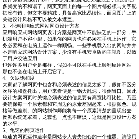
多就变的不和谐了，网页页面上的每一个图片都必须与文字配
搭没有错，但文本要精减，具备高宽比易读性，而且图片上的
关键设计风格不可以被文本遮盖。
3、不选用响应式网站网页设计方案
应用响应式网站网页设计方案是网页中不能缺乏的一部分，手
机端用户不容小觑，如果你的网页也许必须在手机上运作，它
务必要和在电脑上运作一样顺畅。一些手机载入出的网站并并
不是响应式网站设计方案，少沒有手机安卓版的主视图，以致
于用户没法应用
也许许多用户全是那样，假如不可以在手机上顺利应用网站，
那也不会在电脑上开启它了。
4、欠缺饱和度
大家都了解网页中包含和必须表述的信息太多了，假如不区分
次序的和盘托出，用户来看便是一锅大乱炖，很倒胃口。因此
设计方案网页时关键必须表述的信息要有高宽比可比性。乃至
要确保每一个原素都和它周边的原素差别起来，根据颜色、规
格等做差别。的网站制作师能将每一个原素清楚的呈现出去，
反派系统笼罩着，龙套也一点也不暗淡，这就是网页设计方案
的水平。
5、龟速的网页运作
龟速的网页运作速率是网站令人丧失细心的一个难题。清除用