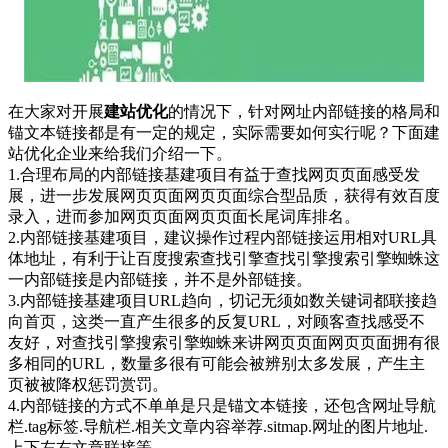
在大家对开展
建站优化
的情况下，针对网址内部链接的格局和
锚文本链接都是有一定的规定，实际需要如何实行呢？下面建
站优化企业来给我们介绍一下。
1.合理布局的内部链接基建项目有益于查找网页页面感受发
展，进一步发展网页页面网页页面综合型品质，获得有效百度
录入，进而参加网页页面网页页面长尾词库排名。
2.内部链接基建项目，建议操作过程内部链接运用相对URL具
体地址，有利于让百度搜索查找引擎查找引擎搜索引擎蜘蛛这
一内部链接是内部链接，并不是外部链接。
3.内部链接基建项目URL趋向，切记无须如数关键词都联接趋
向首页，这类一直产生很多的反复URL，对顾客查找感受不
友好，对查找引擎搜索引擎蜘蛛来讲网页页面网页页面拥有很
多相同的URL，数量多很有可能会被辨别太多发展，产生主
页被被降权惩罚赏罚。
4.内部链接的方式不单单是只是锚文本链接，还包含网址导航
栏.tag标签.导航栏.相关文章内容举荐.sitmap.网址的图片地址.
上下左右文章联接等。