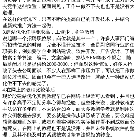
去竞争这些位置，显而易见，工作中做不下去也也不是没有大
道理。
在这样的情况下，只有不断的提高自已的开发技术，并结合一
些新式推广方法一起做。
3.建站优化任职要求高，工资少，竞争激烈
说起哪一个招聘职位累，岗位就是其中一个，许多人事部门编
写招骋信息的时候，完全不懂开发技术，全是剽窃同行业的任
职要求，例如要学企业网站建设、软件开发、广告设计、了解
搜索引擎算法、编写、文案编辑、熟练/SEM等多个规定，随
后薪酬才只是提供给2000-3000,；但面对这种情况，好多人抢
破了头去公司面试，不少人在那样工作压力下，可以把工作做
到位才怪呢。因而也会有一些人选择改行，就给人一种建站优
化做不下去的感觉了。
4.在网上的教程比较落后
现阶段建站优化实例教程早已在网络上经常可以看到，并且也
有许多高手不定期分享心得与经验，但整体来说，这种教程的
手法适宜多年前，不太适合如今，而大多数初学者就是利用这
种实例教程去探究，要么就是操作步骤形成了误差，要么就是
感觉很难而放弃，或者对着实例教程实际操作看不到成效而心
如死灰。在网上的教程也不是说没用，并且未经系统软件的整
理，及其不能及时的紧跟搜索引擎算法规矩的转变。