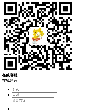
在
线
客
服
在线留言