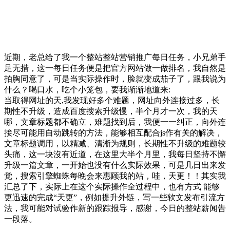
近期，老总给了我一个整站整站营销推广每日任务，小兄弟手
足无措，这一每日任务便是把官方网站做一做排名，我自然是
拍胸同意了，可是当实际操作时，脸就变成茄子了，跟我说为
什么？喝口水，吃个小笼包，要我渐渐地道来:
当取得网址的天,我发现好多个难题，网址向外连接过多，长
期性不升级，造成百度搜索升级慢，半个月才一次，我的天
哪，文章标题都不确立，难题找到后，我便一一纠正，向外连
接尽可能用自动跳转的方法，能够相互配合js作有关的解决，
文章标题调用，以精减、清淅为规则，长期性不升级的难题较
头痛，这一块沒有近道，在这里大半个月里，我每日坚持不懈
升级一篇文章，一开始也没有什么实际效果，可是几日出来发
觉，搜索引擎蜘蛛每晚会来惠顾我的站，哇，天更！！其实我
汇总了下，实际上在这个实际操作全过程中，也有方式 能够
更迅速的完成“天更”，例如提升外链，写一些软文发布引流方
法，我可能对试验作新的跟踪报导，感谢，今日的整站薪闻告
一段落。