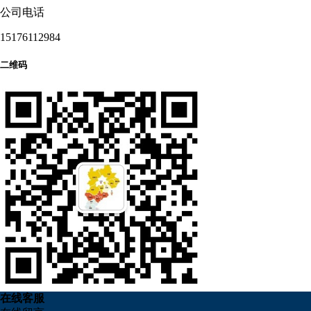
公司电话
15176112984
二维码
在
线
客
服