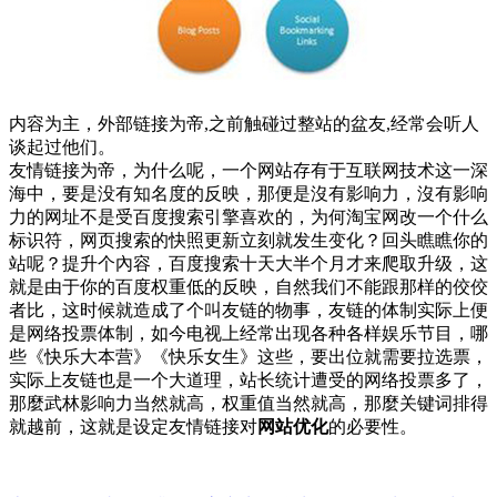
内容为主，外部链接为帝,之前触碰过整站的盆友,经常会听人
谈起过他们。
友情链接为帝，为什么呢，一个网站存有于互联网技术这一深
海中，要是没有知名度的反映，那便是沒有影响力，沒有影响
力的网址不是受百度搜索引擎喜欢的，为何淘宝网改一个什么
标识符，网页搜索的快照更新立刻就发生变化？回头瞧瞧你的
站呢？提升个內容，百度搜索十天大半个月才来爬取升级，这
就是由于你的百度权重低的反映，自然我们不能跟那样的佼佼
者比，这时候就造成了个叫友链的物事，友链的体制实际上便
是网络投票体制，如今电视上经常出现各种各样娱乐节目，哪
些《快乐大本营》《快乐女生》这些，要出位就需要拉选票，
实际上友链也是一个大道理，站长统计遭受的网络投票多了，
那麼武林影响力当然就高，权重值当然就高，那麼关键词排得
就越前，这就是设定友情链接对
网站优化
的必要性。