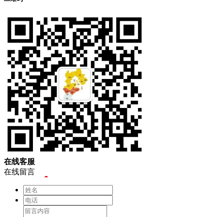
在
线
客
服
在线留言