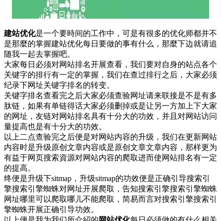
建站优化
是一个要時间的工作中，可是有很多的优化师都并不
是那麼的掌握建站优化每日要做的事有什么，那麼下边就请追
随我一起去掌握吧。
大家每日必须对网站排名开展查看，我们要对自身的站点各个
关键字的排行有一定的掌握，我们在查过排行之后，大家必须
纪录下网址关键字排名的转变。
关键字排名查看完之后大家必须查验网址请来联接是不是有多
肽链，如果有单链得话大家必须删掉或是让另一方加上下大家
的网址，友链对网站排名具有十分大的功效，并且对网站访问
量提高也是有十分大的功效。
以上二点查验完之后便是对网站内容的升级，我们在更新网站
内容时是升级原创文章内容或是原创文章文章内容，那样更为
有益于网页搜索資源对网站内容的爬取进而使网站排名有一定
的提高。
终便是升级下sitmap，升级sitmap的功效便是正确引导搜索引
擎搜索引擎蜘蛛对网址开展爬取，告知搜索引擎搜索引擎蜘蛛
网址哪里可以爬取哪儿不能爬取，简易而言对搜索引擎搜索引
擎蜘蛛开展正确引导功效。
以上便是我为我们所介紹的
网站优化
每日必须做的有什么相关