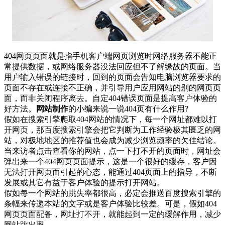
404网页页面就是指手机客户端网页浏览时网络服务器不能正
常提供数据，或网络服务器没法回应但不了解缘故的页面。当
用户输入错误的链接时，回到的页面会告知电脑浏览器要求的
页面不存在或连接不正确，并引导用户应用网站的别的网页页
面，而非关闭程序离去。自定404错误页面是提高客户体验的
好方法。
网站制作
的小编来说一说404页有什么作用?
假如在搜索引擎爬取404网站的情况下，每一个网址都难以打
开网页，那百度搜索引擎会把它判断为工作经验极其匮乏的网
站，对极地地区的推荐值也会成为减少浏览频率的欠佳结论。
当来访者点击查看你的网站，点一下打不开的页面时，网址会
弹出来一个404网页页面提示，这是一个很好的缓存，客户因
无法打开网页而引起的心态，能通过404页面上的指导，不断
发展或其它有益于客户体验的提示打开网站。
假如每一个网站的跳失率都很高，必定会推送百度搜索引擎的
条幅来传递本站的文字或是客户体验比较差。可是，假如404
网页页面配备，网址打不开，就能起到一定的缓解作用，减少
网站跳出率。