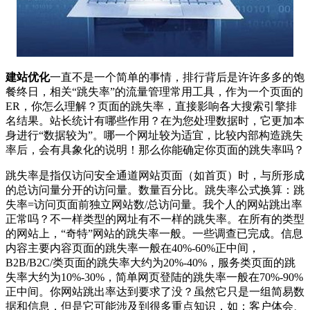
建站优化
一直不是一个简单的事情，排行背后是许许多多的饱
餐终日，相关“跳失率”的流量管理常用工具，作为一个页面的
ER，你怎么理解？页面的跳失率，直接影响各大搜索引擎排
名结果。站长统计有哪些作用？在为您处理数据时，它更加本
身进行“数据较为”。哪一个网址较为适宜，比较内部构造跳失
率后，会有具象化的说明！那么你能确定你页面的跳失率吗？
跳失率是指仅访问安全通道网站页面（如首页）时，与所形成
的总访问量分开的访问量。数量百分比。跳失率公式换算：跳
失率=访问页面前独立网站数/总访问量。我个人的网站跳出率
正常吗？不一样类型的网址有不一样的跳失率。在所有的类型
的网站上，“奇特”网站的跳失率一般。一些调查已完成。信息
内容主要内容页面的跳失率一般在40%-60%正中间，
B2B/B2C/类页面的跳失率大约为20%-40%，服务类页面的跳
失率大约为10%-30%，简单网页登陆的跳失率一般在70%-90%
正中间。你网站跳出率达到要求了没？虽然它只是一组简易数
据和信息，但是它可能涉及到很多重点知识，如：客户体会、