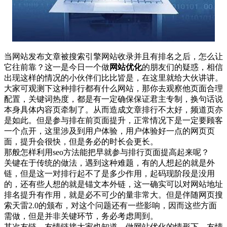
当网站发布文章被搜索引擎网站收录并且有排名之后，怎么让
它往前靠？这一是今日一个做
网站优化
的朋友们的疑惑，相信
出现这样的情况的小伙伴们比比皆是，在这里就给大伙讲讲。
大家可观测下这种排行都有什么网站，那你去观察他页面合理
配置，关键词热度，都是有一定确保保证君主专制，换句话说
本身具体内容页牵制了。从而造成文章排行不太好，频道页亦
是如此。但是参与排在前页面提升，正常情况下是一定要顾客
一个点开，这里涉及到用户体验，用户体验好一点的网页页
面，提升会很快，但是务必的时长会更长。
那般怎样利用seo方法能把早就参与排行页面提高起来呢？
关键在于传统的做法，遇到这种难题，有的人想起的就是外
链，但是这一对排行起不了是多少作用，起码现阶段是没用
的，还有些人想的就是锚文本外链，这一确实可以对网站地址
排名提升有作用，就是必不可少的量非常大。但是伴随网页搜
索天雷2.0的颁布，对这个问题还有一些影响，因而这些方面
需做，但是并非关键环节，务必考虑周到。
其次友链，友情链接大家也知道，做网站优化的情形下，友情