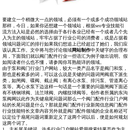
要建立一个稍微大一点的领域，必须有一个或多个成功领域站
那样，今日，如果你还想建一个领域站，根据seo专业技能引
流方法入站是必然的选择由于各行各业已经有一个或者几个先
入为主的领域站，牢牢占据了行业公司的消费者，或是占据着
领域问题词汇的排行如果我们想追上已经超过了她们，我们应
该认真工作。文中将与您讨论领域
网站制作
中关键字的合理布
局，下面我们就以阀门配件行业一些语汇为例子做出说明。假
如阅读者什么也不懂，请参阅你耳熟能详的领域。
由于泵和阀门行业门户网站，较大一类产品名字是阀门和泵，
那也是检索多的词，可以这么说是关键的问题词闸阀底下派生
类，如闸阀、碟阀、截止阀；有离心水泵、排污泵、管道离心
泵等。离心水泵下边这样一句话是一个重要的问题闸阀下面还
有不锈钢球阀、法兰球阀、内螺纹球阀等。创作者所属的东沟
泵阀网以此作为关键扇尾问题词那么一个阀门配件行业门户网
站的长尾问题是什么？那就是阀门配件行业新闻信息阀门配件
行业技能特长文章内容另外就是阀门配件领域的企业名称还可
以定位于扇尾问题词重新定义了这两个词以后，便是如何规划
这两个词了。
1。主长尾关键词，许多行业门户网站爱用搜索结果页作为主