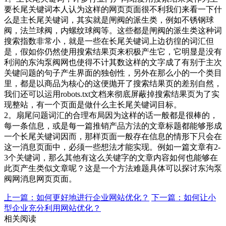
要长尾关键词本人认为这样的网页页面很不利我们来看一下什
么是主长尾关键词，其实就是闸阀的派生类，例如不锈钢球
阀，法兰球阀，内螺纹球阀等。这些都是闸阀的派生类这种词
搜索指数非常小，就是一些在长尾关键词上边彷徨的词汇但
是，假如你仍然使用搜索结果页来积极产生它，它明显是没有
利润的东沟泵阀网也使得不计其数这样的文字成了有别于主次
关键问题的句子产生界面的独创性，另外在那么小的一个类目
里，都是以商品为核心的这便抛开了搜索结果页的差别自然，
我们还可以运用robots.txt文档来彻底屏蔽掉搜索结果页为了实
现整站，有一个页面是做什么主长尾关键词目标。
2。扇尾问题词汇的合理布局因为这样的话一般都是很棒的，
每一条信息，或是每一篇推销产品方法的文章标题都能够形成
一个长尾关键词因而，那样页面一般存在信息的情形下只会在
这一消息页面中，必须一些想法才能实现。例如一篇文章有2-
3个关键词，那么其他有这么关键字的文章内容如何也能够在
此页产生类似文章呢？这是一个方法难题具体可以探讨东沟泵
阀网消息网页页面。
上一篇：如何更好地进行企业网站优化？
下一篇：如何让小
型企业充分利用网站优化？
相关阅读