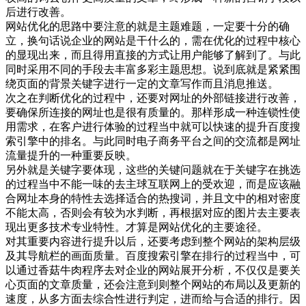
后进行改善。
网站优化的思路中要注意的就是主题难题，一定要十分的确
立，换句话说企业的网站是干什么的，需在优化的过程中核心
的显现出来，而且得用直接的方式让用户能够了解到了。与此
同时采用不同的手段去丰富多彩主题思想。说到底就是紧紧围
绕页面的背景关键字进行一定的文章写作而且消息推送。
次之在判断优化的过程中，还要对网址的外部链接进行改善，
要确保所连接的网址也是很有质量的。那样形成一种连锁性使
用需求，在客户进行体验的过程当中就可以快速的提升百度搜
索引擎中的排名。与此同时电子商务平台之间的交流都是网址
流量提升的一种重要反映。
另外就是关键字要体现，这些的关键问题就在于关键字在挑选
的过程当中不能一味的去主球互联网上的受欢迎，而是应该融
合网址本身的特性去选择适合的热搜词，并且文中的相对密度
不能太高，否则会有较为水判断，再根据对应的图片去主要表
现出更多技术专业特性。才算是网站优化的主要途径。
对其重要内容进行提升以后，还要考虑到整个网站的架构层级
及其导航栏的画面质量。百度搜索引擎在排行的过程当中，可
以通过香菇牛肉程序去对企业的网站展开分析，不仅仅是要关
心页面的文章质量，还会注意到则整个网站的布局以及更新的
速度，从多方面去综合性进行判定，进而给与合适的排行。因