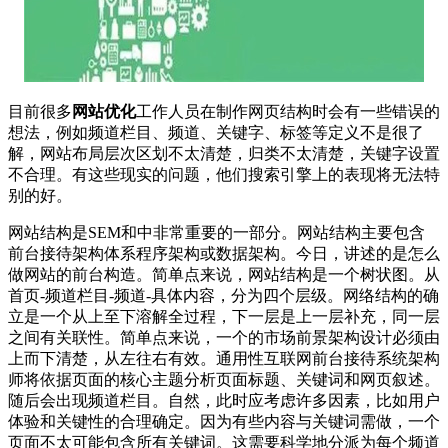
目前很多
网站优化
工作人员在制作网页结构时会有一些错误的
想法，例如频道栏目、频道、关键字、标签等定义不是很了
解，网站布局层次区划不太清楚，归类不太清楚，关键字设置
不合理。有这些现实的问题，他们搜索引擎上的表现将无法特
别的好。
网站结构是SEM和中非常重要的一部分。网站结构主要包含
前台接待架构体系程序架构或数据架构。今日，讲述的是怎么
做网站的前台构造。简单点来说，网站结构是一个树状图。从
首页-频道栏目-频道-具体内容，分为四个层级。网络结构的确
立是一个从上至下溶解全过程，下一层是上一层补充，同一层
之间有关联性。简单点来说，一个的市场前景架构设计必须由
上而下清楚，从左往右有效。通用性互联网前台接待系统架构
师将依据页面的核心主题分析页面标题、关键词和网页叙述。
随后会出现频道栏目。自然，此时应考虑许多因素，比如用户
体验和关键性的合理确定。因为有些内容与关键词需做，一个
页面不太可能包含所有关键词。这需要科学地分派为每个频道