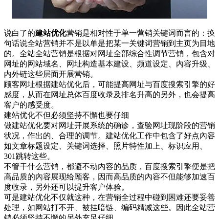
说白了的
建站优化
营销是相对性于单一营销关键词而言的：换
句话说全站营销并不是以单是把某一关键词营销到主页为目地
的。全站全站营销是根据对网址全部综合性调节营销，包含对
网址的网站域名、网址构造基本建设、频道设定、內容升级、
内外链这些层面开展营销。
顾客网址根据建站优化后，可能提高网址与百度搜索引擎的好
感度，从而在网址总体百度收录及排名升高的另外，也会提高
客户的感受度。
建站优化不但必须坚持不懈也要仔细
做建站优化要对网址开展系统的确诊，查验网址现阶段的营销
状况，作出的、合理的调节。建站优化工作中包含了好点內容
如文章标题设定、关键词选择、照片特性加上、标识应用、
301跳转这些。
不管干什么营销，都避不动內容的品质，百度搜索引擎便是把
高品质的內容展现给顾客，因而高品质的內容不但能够加速百
度收录，另外还可以提升客户体验。
可是建站优化不仅就这种，在营销全过程中碰到困难还要妥善
处理，如网站打不开、被挂暗链、编码精减这些。因此全站营
销必须坚持不懈的另外充足仔细。