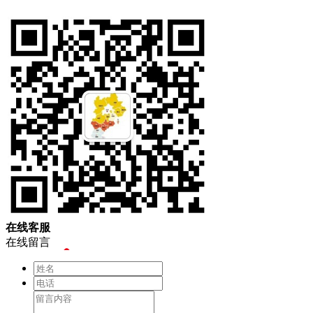
在
线
客
服
在线留言